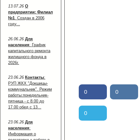
13.07.26
О
предприятии: Филиал
№1
. Создан в 2006
году...
26.06.26
Для
населения
: График
капитального ремонта
жилищного фонда в
2026г.
23.06.26
Контакты
:
РУП ЖКХ "Докшицы-
коммунальник". Режим
0
0
работы:понедельник-
пятница - с 8.00 до
17.00 обед с 13...
0
23.06.26
Для
населения
:
Информация о
подготовке к работе в