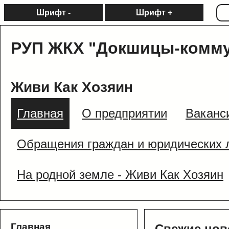
Шрифт -
Шрифт +
РУП ЖКХ "Докшицы-комму
Живи Как Хозяин
Главная
О предприятии
Ваканс
Обращения граждан и юридических 
На родной земле - Живи Как Хозяин
Главная
Свежие нов