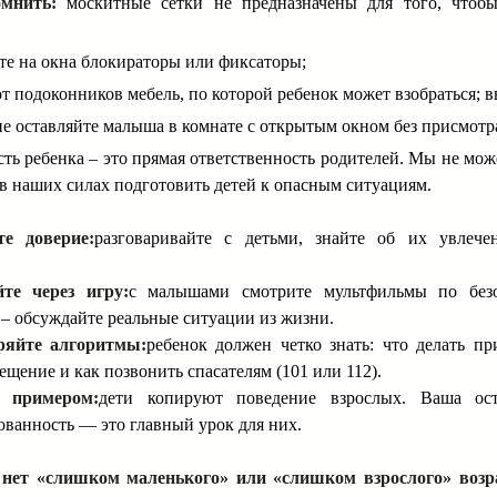
мнить:
москитные сетки не предназначены для того, чтобы
ите на окна блокираторы или фиксаторы;
от подоконников мебель, по которой ребенок может взобраться; в
 не оставляйте малыша в комнате с открытым окном без присмотр
сть ребенка – это прямая ответственность родителей. Мы не мо
 в наших силах подготовить детей к опасным ситуациям.
те доверие:
разговаривайте с детьми, знайте об их увлече
йте через игру:
с малышами смотрите мультфильмы по безо
– обсуждайте реальные ситуации из жизни.
ряйте алгоритмы:
ребенок должен четко знать: что делать пр
щение и как позвонить спасателям (101 или 112).
е примером:
дети копируют поведение взрослых. Ваша ос
ванность — это главный урок для них.
 нет «слишком маленького» или «слишком взрослого» возр