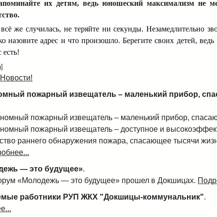
Напоминайте их детям, ведь юношеский максимализм не ме
ство.
 всё же случилась, не теряйте ни секунды. Незамедлительно зв
тко назовите адрес и что произошло. Берегите своих детей, ведь
 есть!
]
 Новости!
омный пожарный извещатель – маленький прибор, сп
номный пожарный извещатель – маленький прибор, спаса
номный пожарный извещатель – доступное и высокоэффек
ство раннего обнаружения пожара, спасающее тысячи жиз
обнее...
дежь — это будущее»
.
рум «Молодежь — это будущее» прошел в Докшицах.
Подр
емые работники РУП ЖКХ "Докшицы-коммунальник"
.
...