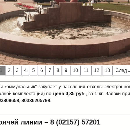
1
2
3
4
5
6
7
8
9
10
11
12
13
След 
коммунальник" закупает у населения отходы электронног
олной комплектации) по
цене 0,35 руб.,
за
1 кг.
Заявки при
293809658, 80336205798.
ячей линии – 8 (02157) 57201