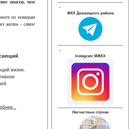
нее опасен, чем
-
ЖКХ Докшицкого района
оните по номерам
 их жизнь – самое
-
асающий
Instagram МЖКХ
ющий жизни.
тивное
ней.
обнее...
Несчастные случаи