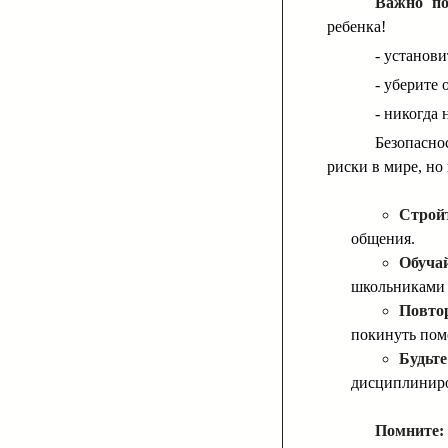
Важно по
ребенка!
- установ
- уберите 
- никогда
Безопасно
риски в мире, но
Строй
общения.
Обуча
школьниками 
Повто
покинуть поме
Будьт
дисциплиниро
Помните: