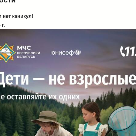
 нет каникул!
 г
.