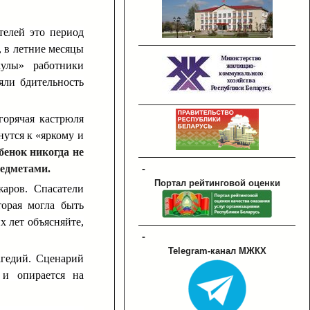
телей это период
, в летние месяцы
кулы» работники
яли бдительность
горячая кастрюля
нутся к «яркому и
бенок никогда не
-
редметами.
Портал рейтинговой оценки
аров. Спасатели
торая могла быть
х лет объясняйте,
-
Telegram-канал МЖКХ
агедий. Сценарий
 и опирается на