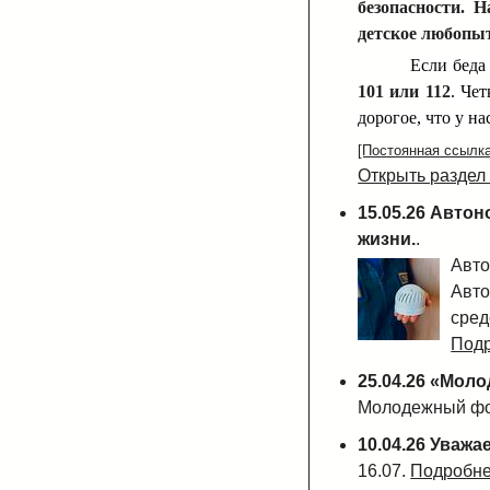
безопасности. 
детское любопыт
Если беда
101 или 112
. Че
дорогое, что у нас
[Постоянная ссылка
Открыть раздел
15.05.26
Автон
жизни.
.
Авто
Авто
сред
Подр
25.04.26
«Моло
Молодежный фо
10.04.26
Уважа
16.07.
Подробнее