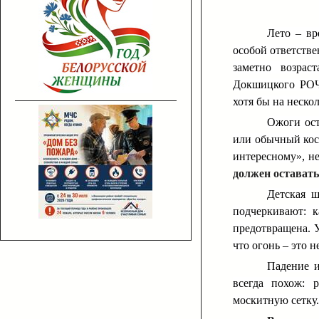
Лето – вр
особой ответстве
заметно возрас
Докшицкого РОЧС
хотя бы на неско
Ожоги ост
или обычный кост
интересному», не
должен оставать
Детская ш
подчеркивают: к
предотвращена. У
что огонь – это н
Падение и
всегда похож: 
москитную сетку