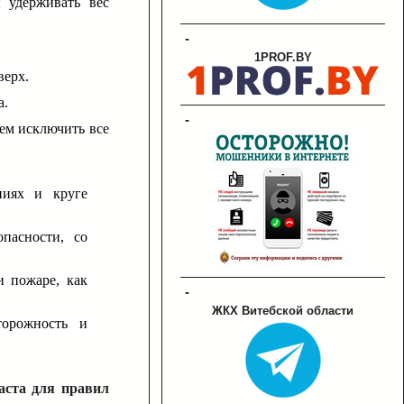
 удерживать вес
-
1PROF.BY
верх.
а.
-
жем исключить все
ниях и круге
пасности, со
и пожаре, как
-
ЖКХ Витебской области
торожность и
аста для правил