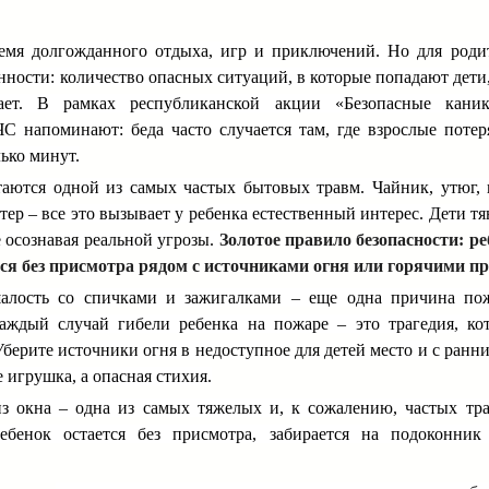
емя долгожданного отдыха, игр и приключений. Но для роди
нности: количество опасных ситуаций, в которые попадают дети
тает. В рамках республиканской акции «Безопасные кани
 напоминают: беда часто случается там, где взрослые потер
лько минут.
аются одной из самых частых бытовых травм. Чайник, утюг, 
ер – все это вызывает у ребенка естественный интерес. Дети тя
 осознавая реальной угрозы.
Золотое правило безопасности: ре
ся без присмотра рядом с источниками огня или горячими п
алость со спичками и зажигалками – еще одна причина пож
аждый случай гибели ребенка на пожаре – это трагедия, ко
берите источники огня в недоступное для детей место и с ранни
е игрушка, а опасная стихия.
з окна – одна из самых тяжелых и, к сожалению, частых тр
ребенок остается без присмотра, забирается на подоконник
.